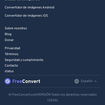
Convertidor de imágenes Android
Convertidor de imágenes iOS
Sobre nosotros
Blog
Donar
Privacidad
Términos
Seguridad y cumplimiento
Contacto
status
Español
English
Deutsch
© FreeConvert.comVERSIÓN Todos los derechos reservados
(2026)
Español