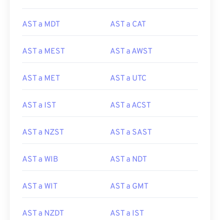
AST a MDT
AST a CAT
AST a MEST
AST a AWST
AST a MET
AST a UTC
AST a IST
AST a ACST
AST a NZST
AST a SAST
AST a WIB
AST a NDT
AST a WIT
AST a GMT
AST a NZDT
AST a IST