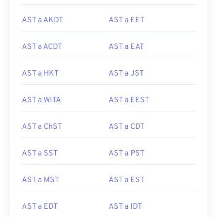
AST a AKDT
AST a EET
AST a ACDT
AST a EAT
AST a HKT
AST a JST
AST a WITA
AST a EEST
AST a ChST
AST a CDT
AST a SST
AST a PST
AST a MST
AST a EST
AST a EDT
AST a IDT