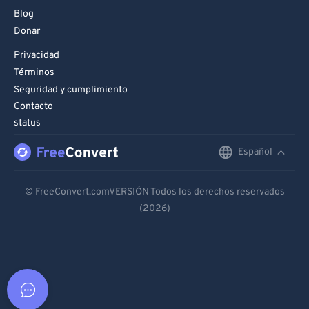
Blog
Donar
Privacidad
Términos
Seguridad y cumplimiento
Contacto
status
Español
English
Deutsch
© FreeConvert.comVERSIÓN Todos los derechos reservados
(2026)
Español
Français
Português
Italiano