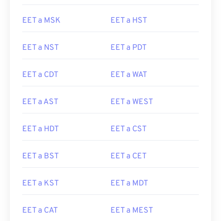
EET a MSK
EET a HST
EET a NST
EET a PDT
EET a CDT
EET a WAT
EET a AST
EET a WEST
EET a HDT
EET a CST
EET a BST
EET a CET
EET a KST
EET a MDT
EET a CAT
EET a MEST