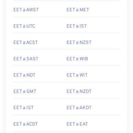
EET a AWST
EET a MET
EET a UTC
EET a IST
EET a ACST
EET a NZST
EET a SAST
EET a WIB
EET a NDT
EET a WIT
EET a GMT
EET a NZDT
EET a IST
EET a AKDT
EET a ACDT
EET a EAT