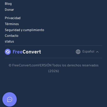
Blog
Donar
Privacidad
Términos
Seguridad y cumplimiento
Contacto
status
Español
English
Deutsch
© FreeConvert.comVERSIÓN Todos los derechos reservados
(2026)
Español
Français
Português
Italiano