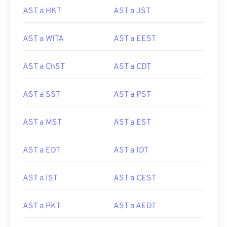
AST a HKT
AST a JST
AST a WITA
AST a EEST
AST a ChST
AST a CDT
AST a SST
AST a PST
AST a MST
AST a EST
AST a EDT
AST a IDT
AST a IST
AST a CEST
AST a PKT
AST a AEDT