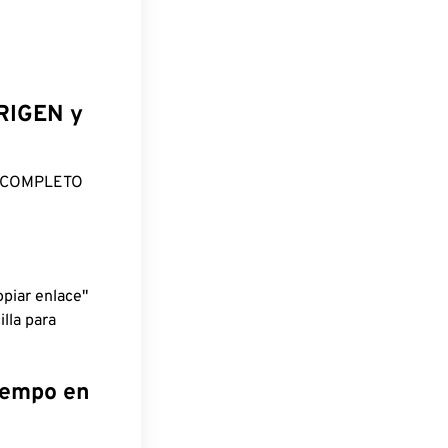
ORIGEN y
O COMPLETO
piar enlace"
lla para
tiempo en