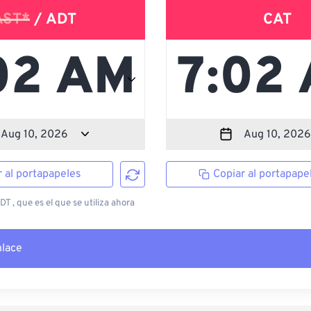
AST*
/ ADT
CAT
r al portapapeles
Copiar al portapape
T , que es el que se utiliza ahora
nlace