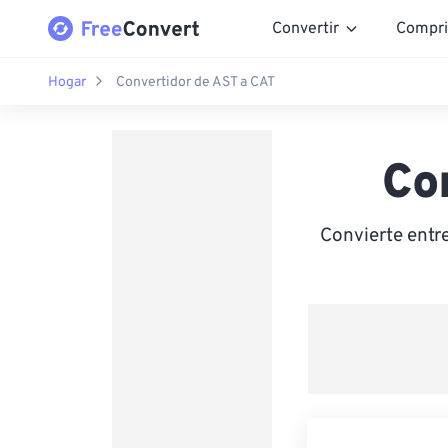
Convertir
Compri
Hogar
Convertidor de AST a CAT
Co
Convierte entr