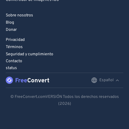
Sobre nosotros
Blog
Donar
Privacidad
Términos
Seguridad y cumplimiento
Contacto
status
Español
English
Deutsch
© FreeConvert.comVERSIÓN Todos los derechos reservados
(2026)
Español
Français
Português