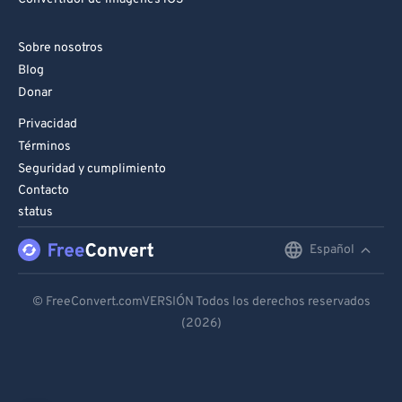
Sobre nosotros
Blog
Donar
Privacidad
Términos
Seguridad y cumplimiento
Contacto
status
Español
English
Deutsch
© FreeConvert.comVERSIÓN Todos los derechos reservados
(2026)
Español
Français
Português