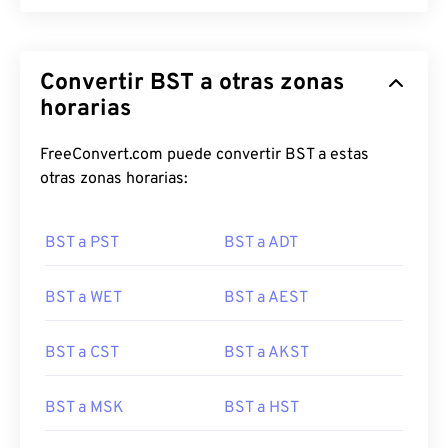
Convertir BST a otras zonas
horarias
FreeConvert.com puede convertir BST a estas
otras zonas horarias:
BST a PST
BST a ADT
BST a WET
BST a AEST
BST a CST
BST a AKST
BST a MSK
BST a HST