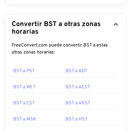
Convertir BST a otras zonas
horarias
FreeConvert.com puede convertir BST a estas
otras zonas horarias:
BST a PST
BST a ADT
BST a WET
BST a AEST
BST a CST
BST a AKST
BST a MSK
BST a HST