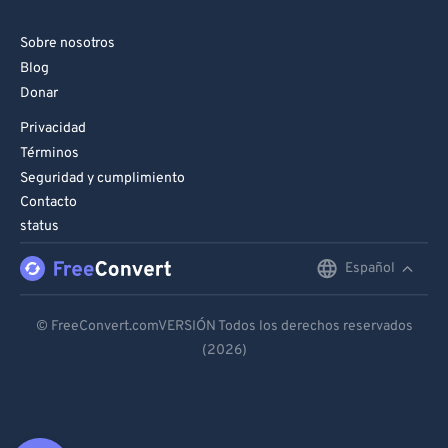
Sobre nosotros
Blog
Donar
Privacidad
Términos
Seguridad y cumplimiento
Contacto
status
Español
English
Deutsch
© FreeConvert.comVERSIÓN Todos los derechos reservados
(2026)
Español
Français
Português