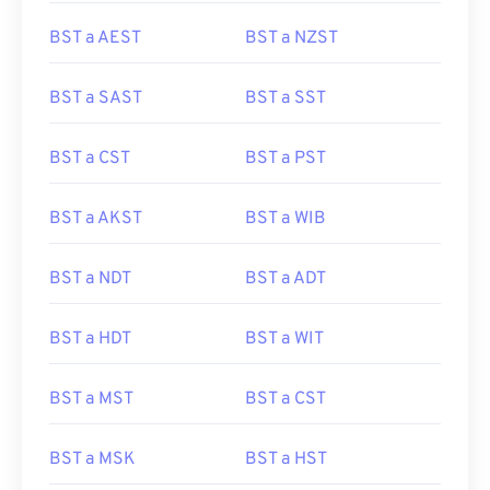
BST a AEST
BST a NZST
BST a SAST
BST a SST
BST a CST
BST a PST
BST a AKST
BST a WIB
BST a NDT
BST a ADT
BST a HDT
BST a WIT
BST a MST
BST a CST
BST a MSK
BST a HST