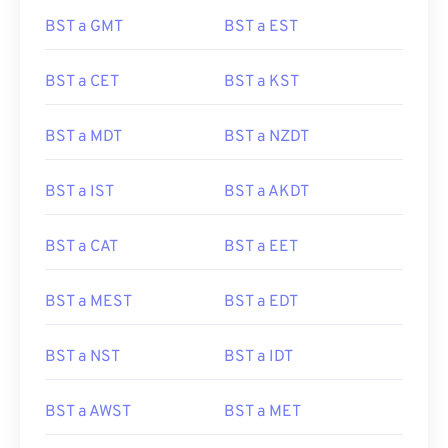
BST a GMT
BST a EST
BST a CET
BST a KST
BST a MDT
BST a NZDT
BST a IST
BST a AKDT
BST a CAT
BST a EET
BST a MEST
BST a EDT
BST a NST
BST a IDT
BST a AWST
BST a MET