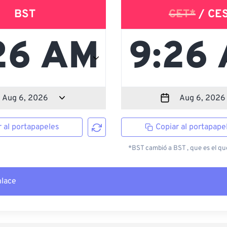
BST
CET*
/ CE
r al portapapeles
Copiar al portapape
*BST cambió a BST , que es el que
nlace