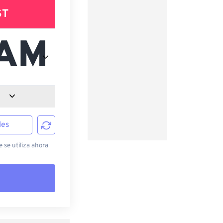
ST
les
 se utiliza ahora