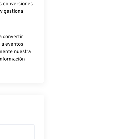
as conversiones
 y gestiona
a convertir
o a eventos
rmente nuestra
información