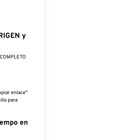
ORIGEN y
O COMPLETO
piar enlace"
lla para
tiempo en