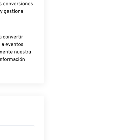
as conversiones
 y gestiona
a convertir
o a eventos
rmente nuestra
información