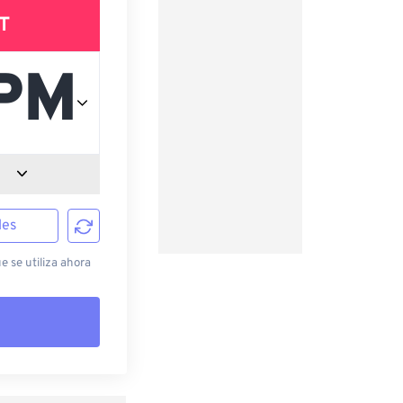
T
les
e se utiliza ahora