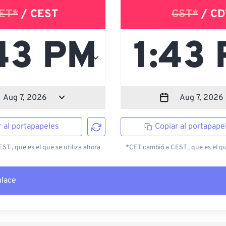
ET*
/ CEST
CST*
/ CD
r al portapapeles
Copiar al portapape
T , que es el que se utiliza ahora
*CET cambió a CEST , que es el qu
nlace