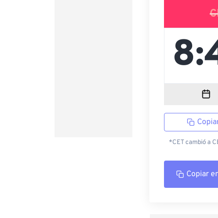
C
Copia
*CET cambió a CES
Copiar e