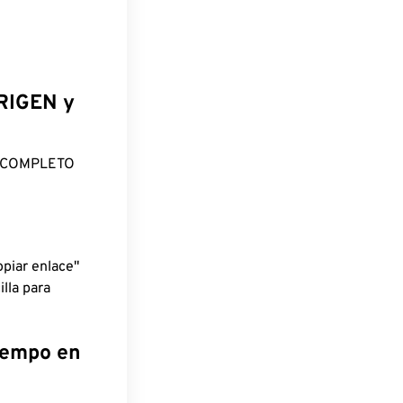
ORIGEN y
O COMPLETO
piar enlace"
lla para
tiempo en