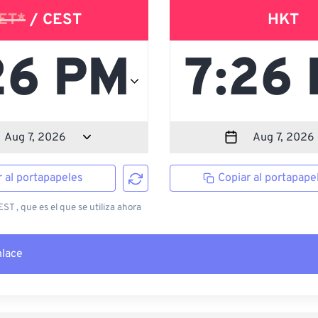
ET*
/ CEST
HKT
r al portapapeles
Copiar al portapape
T , que es el que se utiliza ahora
nlace