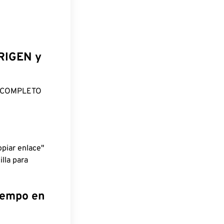
ORIGEN y
O COMPLETO
piar enlace"
lla para
tiempo en