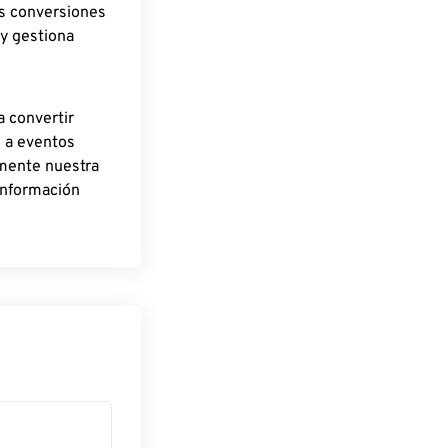
as conversiones
 y gestiona
a convertir
o a eventos
rmente nuestra
información