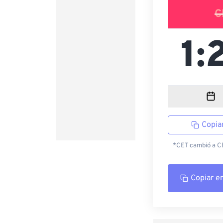
C
Copia
*CET cambió a CES
Copiar e