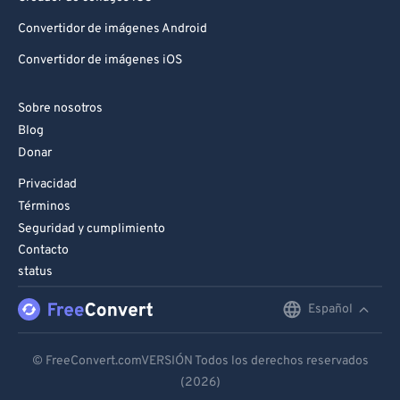
Convertidor de imágenes Android
Convertidor de imágenes iOS
Sobre nosotros
Blog
Donar
Privacidad
Términos
Seguridad y cumplimiento
Contacto
status
Español
English
Deutsch
© FreeConvert.comVERSIÓN Todos los derechos reservados
(2026)
Español