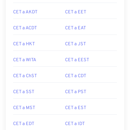
CET a AKDT
CET a EET
CET a ACDT
CET a EAT
CET a HKT
CET a JST
CET a WITA
CET a EEST
CET a ChST
CET a CDT
CET a SST
CET a PST
CET a MST
CET a EST
CET a EDT
CET a IDT