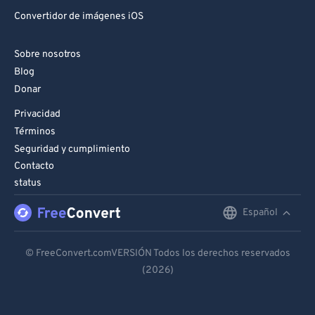
Convertidor de imágenes iOS
Sobre nosotros
Blog
Donar
Privacidad
Términos
Seguridad y cumplimiento
Contacto
status
Español
English
Deutsch
© FreeConvert.comVERSIÓN Todos los derechos reservados
(2026)
Español
Français