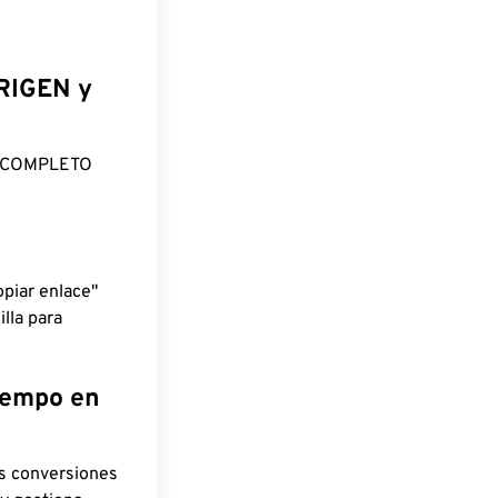
ORIGEN y
O COMPLETO
piar enlace"
lla para
tiempo en
as conversiones