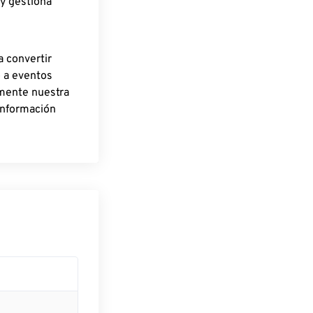
 y gestiona
a convertir
o a eventos
rmente nuestra
información