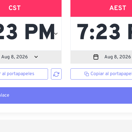
CST
AEST
r al portapapeles
Copiar al portapape
nlace