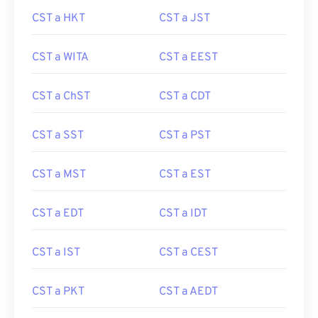
CST a HKT
CST a JST
CST a WITA
CST a EEST
CST a ChST
CST a CDT
CST a SST
CST a PST
CST a MST
CST a EST
CST a EDT
CST a IDT
CST a IST
CST a CEST
CST a PKT
CST a AEDT