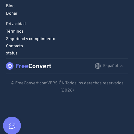
Blog
Donar
Privacidad
Términos
Seguridad y cumplimiento
Contacto
status
Español
English
Deutsch
© FreeConvert.comVERSIÓN Todos los derechos reservados
(2026)
Español
Français
Português
Italiano