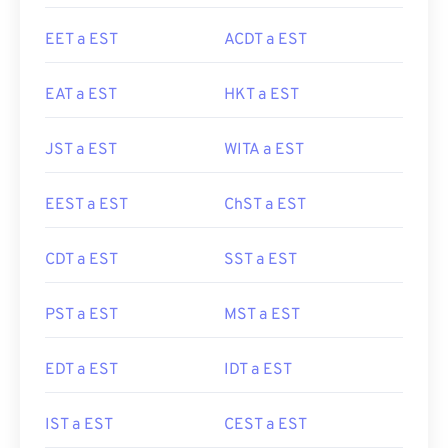
EET a EST
ACDT a EST
EAT a EST
HKT a EST
JST a EST
WITA a EST
EEST a EST
ChST a EST
CDT a EST
SST a EST
PST a EST
MST a EST
EDT a EST
IDT a EST
IST a EST
CEST a EST