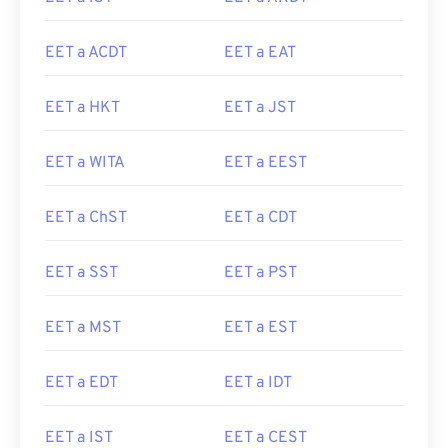
EET a ACDT
EET a EAT
EET a HKT
EET a JST
EET a WITA
EET a EEST
EET a ChST
EET a CDT
EET a SST
EET a PST
EET a MST
EET a EST
EET a EDT
EET a IDT
EET a IST
EET a CEST