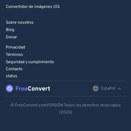
Convertidor de imágenes iOS
Sobre nosotros
Blog
Donar
Privacidad
Términos
Seguridad y cumplimiento
Contacto
status
Español
English
Deutsch
© FreeConvert.comVERSIÓN Todos los derechos reservados
(2026)
Español
Français