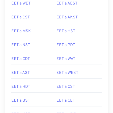
EET a WET
EET a AEST
EET a CST
EET a AKST
EET a MSK
EET a HST
EET a NST
EET a PDT
EET a CDT
EET a WAT
EET a AST
EET a WEST
EET a HDT
EET a CST
EET a BST
EET a CET