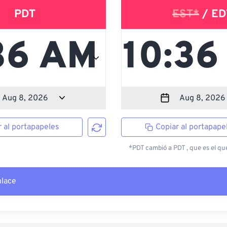
PDT
EST*
/ ED
r al portapapeles
Copiar al portapape
*PDT cambió a PDT , que es el que
nlace