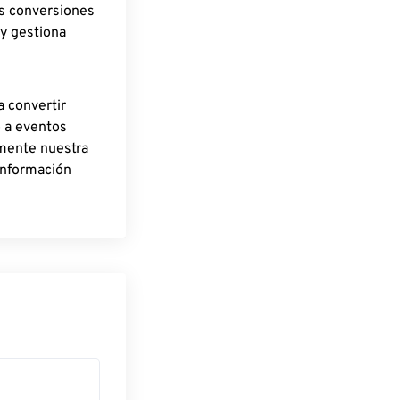
as conversiones
 y gestiona
a convertir
o a eventos
rmente nuestra
información