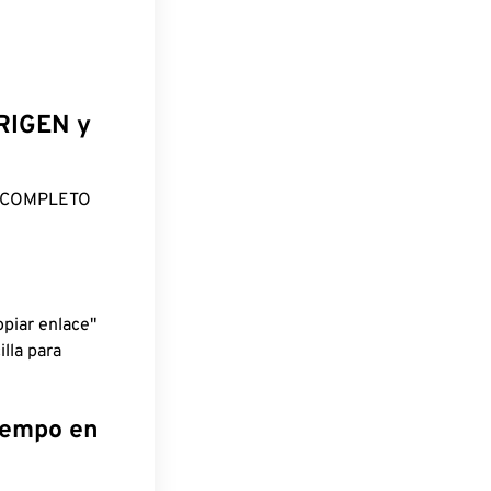
ORIGEN y
O COMPLETO
piar enlace"
lla para
tiempo en