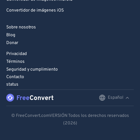
Convertidor de imágenes iOS
Sobre nosotros
Blog
Donar
Privacidad
Términos
Seguridad y cumplimiento
Contacto
status
Español
English
Deutsch
© FreeConvert.comVERSIÓN Todos los derechos reservados
(2026)
Español
Français