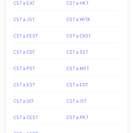
CST a EAT
CST a HKT
CST a JST
CST a WITA
CST a EEST
CST a ChST
CST a CDT
CST a SST
CST a PST
CST a MST
CST a EST
CST a EDT
CST a IDT
CST a IST
CST a CEST
CST a PKT