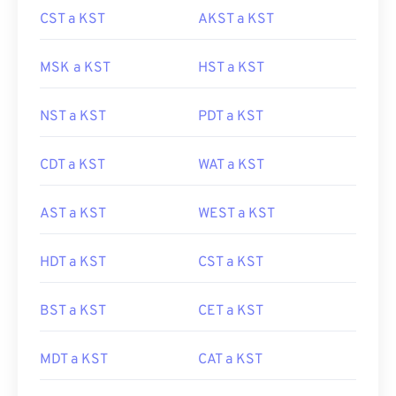
CST a KST
AKST a KST
MSK a KST
HST a KST
NST a KST
PDT a KST
CDT a KST
WAT a KST
AST a KST
WEST a KST
HDT a KST
CST a KST
BST a KST
CET a KST
MDT a KST
CAT a KST