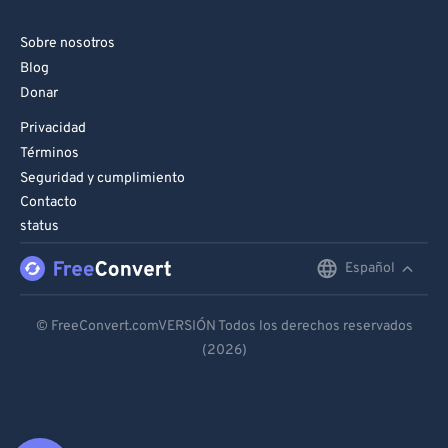
Sobre nosotros
Blog
Donar
Privacidad
Términos
Seguridad y cumplimiento
Contacto
status
Español
English
Deutsch
© FreeConvert.comVERSIÓN Todos los derechos reservados
(2026)
Español
Français
Português