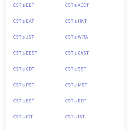
CST a EET
CST a ACDT
CST a EAT
CST a HKT
CST a JST
CST a WITA
CST a EEST
CST a ChST
CST a CDT
CST a SST
CST a PST
CST a MST
CST a EST
CST a EDT
CST a IDT
CST a IST