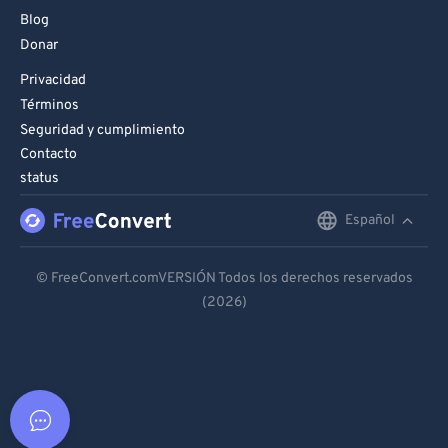
Blog
Donar
Privacidad
Términos
Seguridad y cumplimiento
Contacto
status
Español
English
Deutsch
© FreeConvert.comVERSIÓN Todos los derechos reservados
(2026)
Español
Français
Português
Italiano