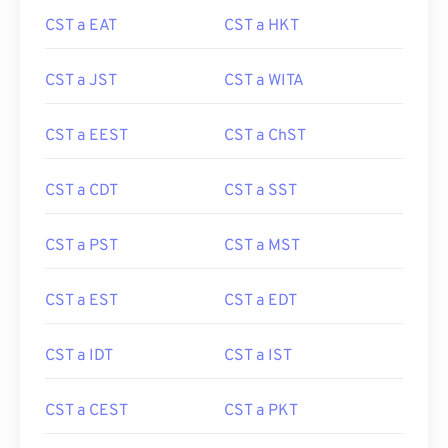
CST a EAT
CST a HKT
CST a JST
CST a WITA
CST a EEST
CST a ChST
CST a CDT
CST a SST
CST a PST
CST a MST
CST a EST
CST a EDT
CST a IDT
CST a IST
CST a CEST
CST a PKT