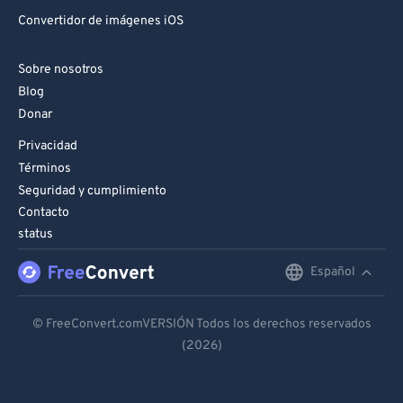
Convertidor de imágenes iOS
Sobre nosotros
Blog
Donar
Privacidad
Términos
Seguridad y cumplimiento
Contacto
status
Español
English
Deutsch
© FreeConvert.comVERSIÓN Todos los derechos reservados
(2026)
Español
Français