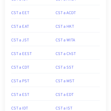
CST a EET
CST a ACDT
CST a EAT
CST a HKT
CST a JST
CST a WITA
CST a EEST
CST a ChST
CST a CDT
CST a SST
CST a PST
CST a MST
CST a EST
CST a EDT
CST a IDT
CST a IST