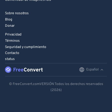
Sobre nosotros
Blog
Donar
Privacidad
Términos
Seguridad y cumplimiento
Contacto
status
Español
English
Deutsch
© FreeConvert.comVERSIÓN Todos los derechos reservados
(2026)
Español
Français
Português