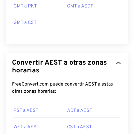
GMT a PKT
GMT a AEDT
GMT a CST
Convertir AEST a otras zonas
horarias
FreeConvert.com puede convertir AEST a estas
otras zonas horarias:
PST a AEST
ADT a AEST
WET a AEST
CST a AEST