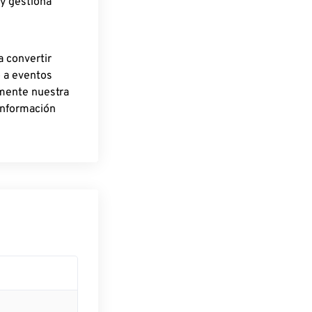
 y gestiona
a convertir
o a eventos
rmente nuestra
información