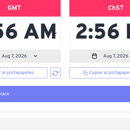
GMT
ChST
r al portapapeles
Copiar al portapape
nlace