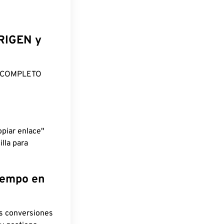
ORIGEN y
O COMPLETO
piar enlace"
lla para
tiempo en
as conversiones