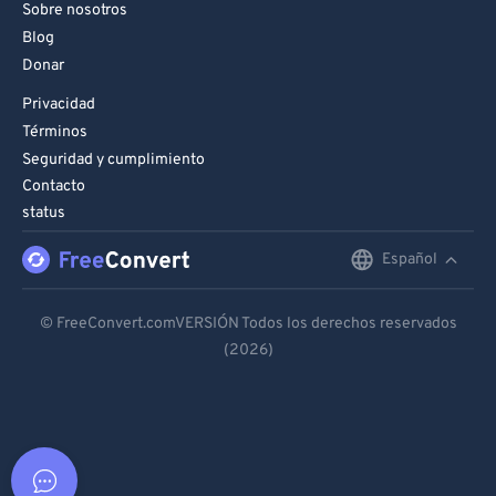
Sobre nosotros
Blog
Donar
Privacidad
Términos
Seguridad y cumplimiento
Contacto
status
Español
English
Deutsch
© FreeConvert.comVERSIÓN Todos los derechos reservados
(2026)
Español
Français
Português
Italiano