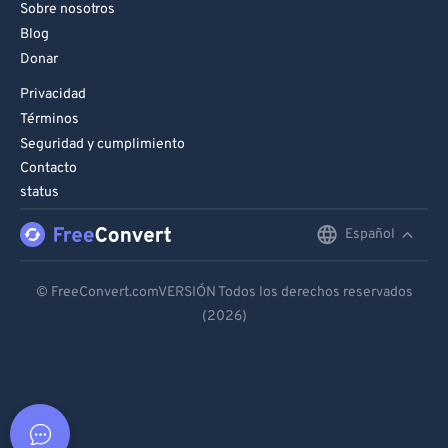
Sobre nosotros
Blog
Donar
Privacidad
Términos
Seguridad y cumplimiento
Contacto
status
Español
English
Deutsch
© FreeConvert.comVERSIÓN Todos los derechos reservados
(2026)
Español
Français
Português
Italiano