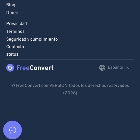
Blog
Donar
Privacidad
Términos
Seguridad y cumplimiento
Contacto
status
Español
English
Deutsch
© FreeConvert.comVERSIÓN Todos los derechos reservados
(2026)
Español
Français
Português
Italiano