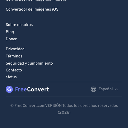
Convertidor de imágenes iOS
Sobre nosotros
Blog
Donar
Privacidad
Términos
Seguridad y cumplimiento
Contacto
status
Español
English
Deutsch
© FreeConvert.comVERSIÓN Todos los derechos reservados
(2026)
Español
Français