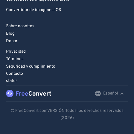
Convertidor de imágenes iOS
Sobre nosotros
Blog
Donar
Privacidad
Términos
Seguridad y cumplimiento
Contacto
status
Español
English
Deutsch
© FreeConvert.comVERSIÓN Todos los derechos reservados
(2026)
Español
Français