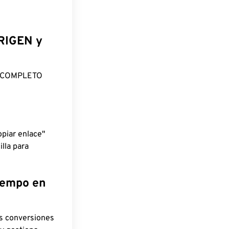
ORIGEN y
O COMPLETO
piar enlace"
lla para
tiempo en
as conversiones