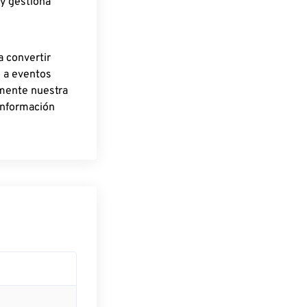
 y gestiona
a convertir
o a eventos
rmente nuestra
información