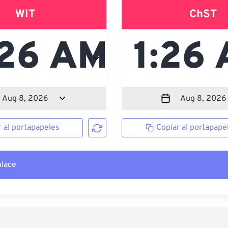
WIT
ChST
r al portapapeles
Copiar al portapape
nlace