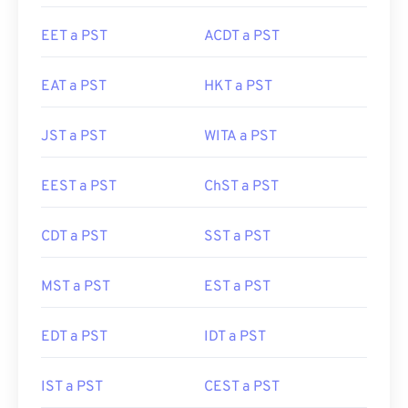
EET a PST
ACDT a PST
EAT a PST
HKT a PST
JST a PST
WITA a PST
EEST a PST
ChST a PST
CDT a PST
SST a PST
MST a PST
EST a PST
EDT a PST
IDT a PST
IST a PST
CEST a PST