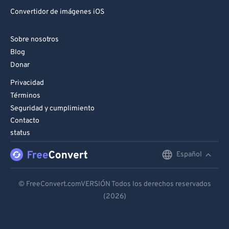
Convertidor de imágenes iOS
Sobre nosotros
Blog
Donar
Privacidad
Términos
Seguridad y cumplimiento
Contacto
status
Español
English
Deutsch
© FreeConvert.comVERSIÓN Todos los derechos reservados
(2026)
Español
Français