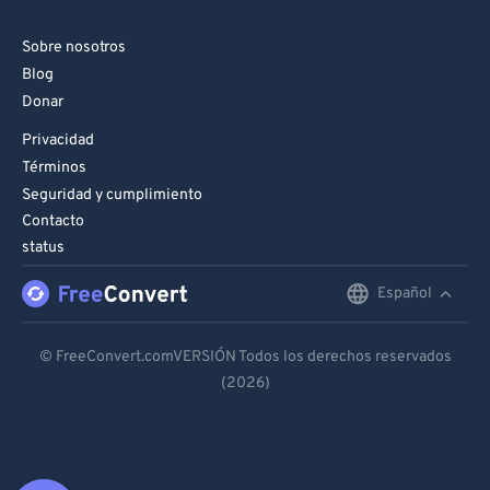
Sobre nosotros
Blog
Donar
Privacidad
Términos
Seguridad y cumplimiento
Contacto
status
Español
English
Deutsch
© FreeConvert.comVERSIÓN Todos los derechos reservados
(2026)
Español
Français
Português