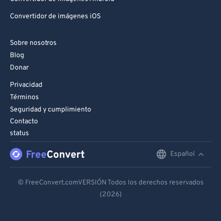
Convertidor de imágenes iOS
Sobre nosotros
Blog
Donar
Privacidad
Términos
Seguridad y cumplimiento
Contacto
status
Español
English
Deutsch
© FreeConvert.comVERSIÓN Todos los derechos reservados
(2026)
Español
Français