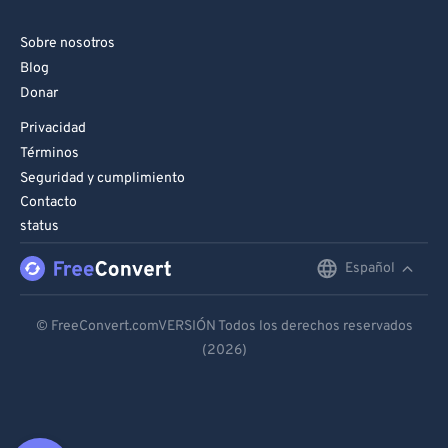
Sobre nosotros
Blog
Donar
Privacidad
Términos
Seguridad y cumplimiento
Contacto
status
Español
English
Deutsch
© FreeConvert.comVERSIÓN Todos los derechos reservados
(2026)
Español
Français
Português