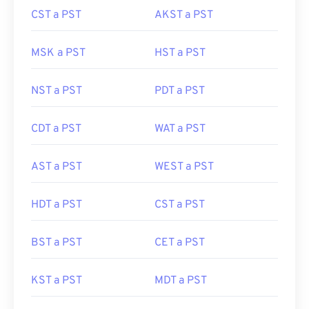
CST a PST
AKST a PST
MSK a PST
HST a PST
NST a PST
PDT a PST
CDT a PST
WAT a PST
AST a PST
WEST a PST
HDT a PST
CST a PST
BST a PST
CET a PST
KST a PST
MDT a PST