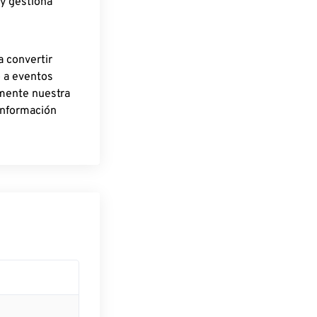
 y gestiona
a convertir
o a eventos
rmente nuestra
información