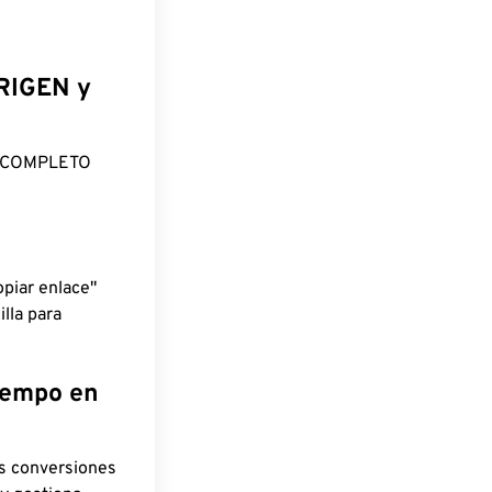
ORIGEN y
O COMPLETO
piar enlace"
lla para
tiempo en
as conversiones