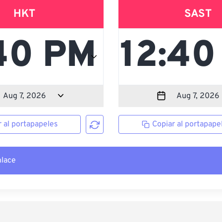
HKT
SAST
r al portapapeles
Copiar al portapape
nlace