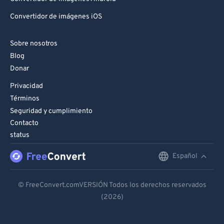
Convertidor de imágenes iOS
Sobre nosotros
Blog
Donar
Privacidad
Términos
Seguridad y cumplimiento
Contacto
status
Español
English
Deutsch
© FreeConvert.comVERSIÓN Todos los derechos reservados
(2026)
Español
Français