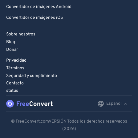
Convertidor de imágenes Android
Convertidor de imágenes iOS
Sobre nosotros
Blog
Donar
Privacidad
Términos
Seguridad y cumplimiento
Contacto
status
Español
English
Deutsch
© FreeConvert.comVERSIÓN Todos los derechos reservados
(2026)
Español