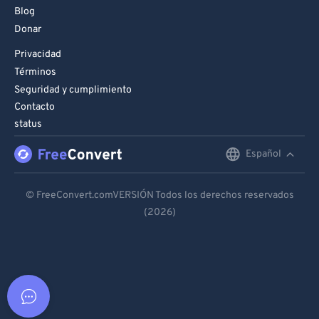
Blog
Donar
Privacidad
Términos
Seguridad y cumplimiento
Contacto
status
Español
English
Deutsch
© FreeConvert.comVERSIÓN Todos los derechos reservados
(2026)
Español
Français
Português
Italiano