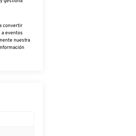
 y gestiona
a convertir
o a eventos
rmente nuestra
información