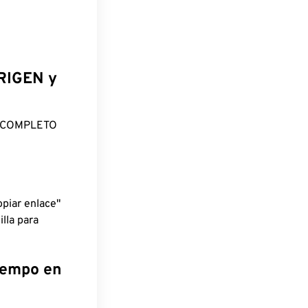
ORIGEN y
O COMPLETO
piar enlace"
lla para
tiempo en