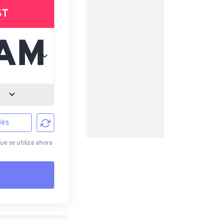
ST
les
e se utiliza ahora