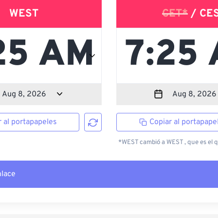
WEST
CET*
/ CE
r al portapapeles
Copiar al portapape
*WEST cambió a WEST , que es el qu
nlace