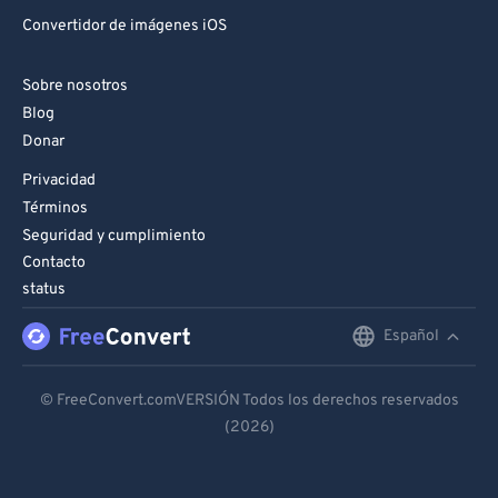
Convertidor de imágenes iOS
Sobre nosotros
Blog
Donar
Privacidad
Términos
Seguridad y cumplimiento
Contacto
status
Español
English
Deutsch
© FreeConvert.comVERSIÓN Todos los derechos reservados
(2026)
Español
Français