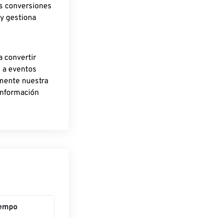
as conversiones
 y gestiona
a convertir
o a eventos
rmente nuestra
información
iempo