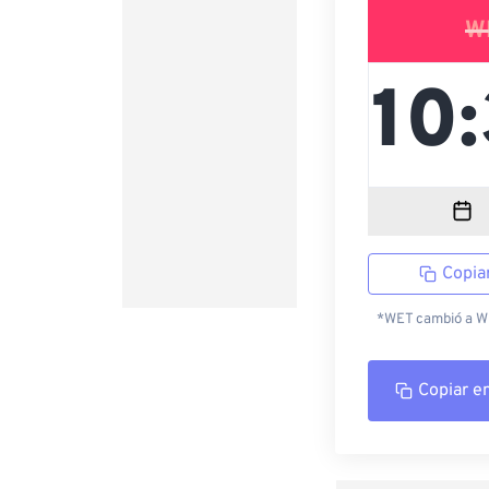
W
Copia
*WET cambió a WES
Copiar e