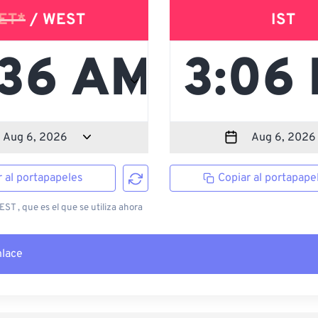
ET*
/ WEST
IST
r al portapapeles
Copiar al portapape
T , que es el que se utiliza ahora
nlace