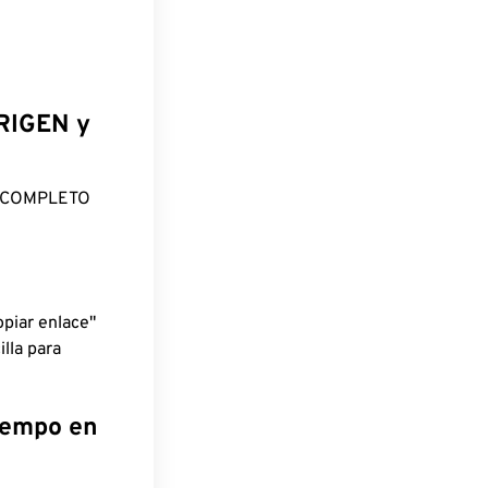
ORIGEN y
O COMPLETO
piar enlace"
lla para
tiempo en