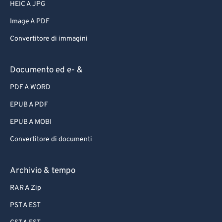
HEIC A JPG
Image A PDF
Convertitore di immagini
Documento ed e- &
PDF A WORD
EPUB A PDF
EPUB A MOBI
Convertitore di documenti
Archivio & tempo
RAR A Zip
PST A EST