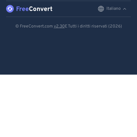
Italiano
English
Deutsch
© FreeConvert.com
v2.30
E Tutti i diritti riservati (2026)
Español
Français
Português
Italiano
Dutch
日本語
简体中文
繁體中文
한국어