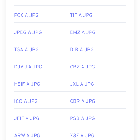
Utilizza il nostro
Selettore colori
per scegliere i
PCX A JPG
TIF A JPG
colori dalle immagini
JPEG A JPG
EMZ A JPG
TGA A JPG
DIB A JPG
DJVU A JPG
CBZ A JPG
HEIF A JPG
JXL A JPG
ICO A JPG
CBR A JPG
JFIF A JPG
PSB A JPG
ARW A JPG
X3F A JPG