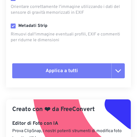
Orientare correttamente l'immagine utilizzando i dati del
sensore di gravità memorizzati in EXIF
Metadati Strip
Rimuovi dall'immagine eventuali profili, EXIF ​​e commenti
per ridurne le dimensioni
Applica a tutti
Reimposta tutte le opzioni
Applica da preimpostazione
Creato con
❤️
da
FreeConvert
Salva come predefinito
Editor di Foto con IA
Prova ClipSnap, i nostri potenti strumenti di modifica foto