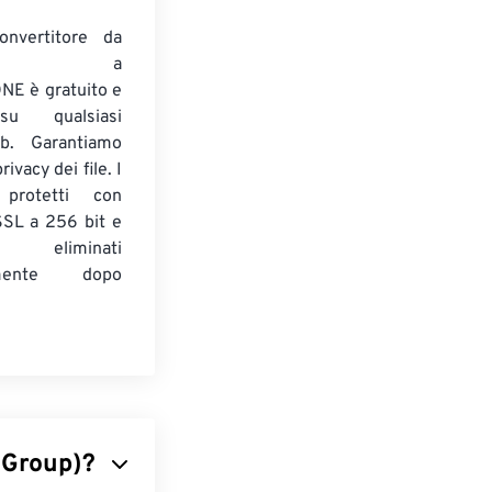
onvertitore da
ENTE a
E è gratuito e
su qualsiasi
b. Garantiamo
ivacy dei file. I
 protetti con
 SSL a 256 bit e
 eliminati
amente dopo
 Group)?