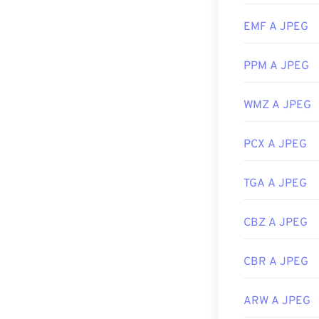
Sviluppato da:
EMF A JPEG
Data di rilascio
Link utili:
PPM A JPEG
https://en.wik
WMZ A JPEG
https://www.li
PCX A JPEG
TGA A JPEG
CBZ A JPEG
CBR A JPEG
ARW A JPEG