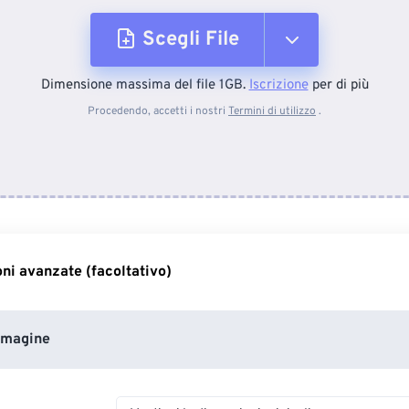
Scegli File
Dimensione massima del file 1GB.
Iscrizione
per di più
Dal dispositivo
Procedendo, accetti i nostri
Termini di utilizzo
.
Da Dropbox
Da Google Drive
ni avanzate (facoltativo)
Da OneDrive
mmagine
Dall'URL