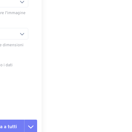
are l'immagine
le dimensioni
 i dati
e
a a tutti