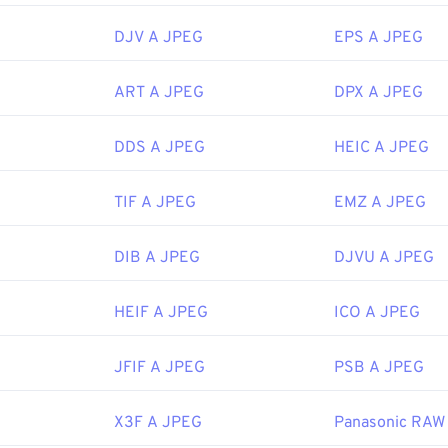
Joint Photographic Experts Group
DJV A JPEG
EPS A JPEG
 iniziale:
18 settembre 1992
ART A JPEG
DPX A JPEG
ipedia.org/wiki/JPEG
DDS A JPEG
HEIC A JPEG
fewire.com/jpg-jpeg-file-4139913
TIF A JPEG
EMZ A JPEG
DIB A JPEG
DJVU A JPEG
HEIF A JPEG
ICO A JPEG
JFIF A JPEG
PSB A JPEG
X3F A JPEG
Panasonic RAW