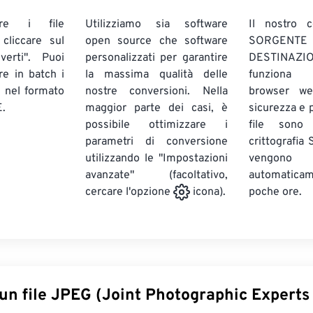
are i file
Utilizziamo sia software
Il nostro c
liccare sul
open source che software
SORG
verti". Puoi
personalizzati per garantire
DESTINAZION
ire in batch
i
la massima qualità delle
funziona 
E
nel formato
nostre conversioni. Nella
browser we
.
maggior parte dei casi, è
sicurezza e pr
possibile ottimizzare i
file sono
parametri di conversione
crittografia
utilizzando le "Impostazioni
vengono
avanzate" (facoltativo,
automatic
poche ore.
cercare l'opzione
icona).
 un file JPEG (Joint Photographic Experts