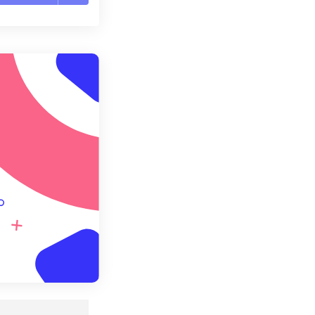
te le opzioni
reimpostazione
redefinito