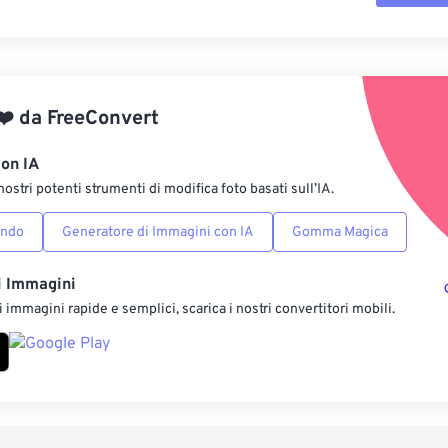
Reimposta tut
Applica da p
❤️
da
FreeConvert
Salva come p
con IA
nostri potenti strumenti di modifica foto basati sull’IA.
ondo
Generatore di Immagini con IA
Gomma Magica
i Immagini
 immagini rapide e semplici, scarica i nostri convertitori mobili.