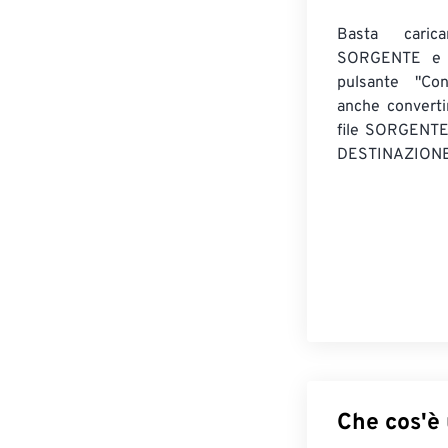
Basta caric
SORGENTE e c
pulsante "Con
anche convert
file SORGENT
DESTINAZIONE
Che cos'è