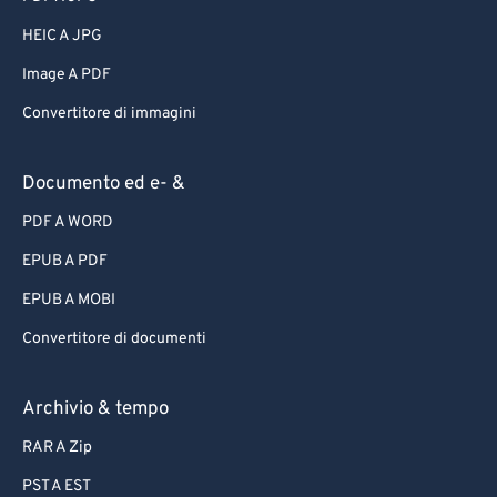
HEIC A JPG
Image A PDF
Convertitore di immagini
Documento ed e- &
PDF A WORD
EPUB A PDF
EPUB A MOBI
Convertitore di documenti
Archivio & tempo
RAR A Zip
PST A EST