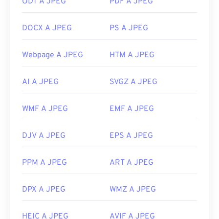
ODT A JPEG
PDF A JPEG
visualizzazione delle immagini riconoscono e
possono aprire i file JPEG. Un semplice doppio clic
DOCX A JPEG
PS A JPEG
sul file JPEG solitamente lo apre nel visualizzatore
di immagini, nell'editor di immagini o nel browser
Webpage A JPEG
HTM A JPEG
web predefinito. Per selezionare un'applicazione
specifica con cui aprire il file, fare clic con il
pulsante destro del mouse e selezionare "Apri con"
AI A JPEG
SVGZ A JPEG
per effettuare la selezione.
I file JPEG si aprono automaticamente sui browser
WMF A JPEG
EMF A JPEG
Web più diffusi, come
Chrome
, sulle applicazioni
Microsoft come
Microsoft Foto
e sulle applicazioni
DJV A JPEG
EPS A JPEG
Mac OS come
Apple Preview
.
Sviluppato da:
Joint Photographic Experts Group
PPM A JPEG
ART A JPEG
Data di rilascio iniziale:
18 settembre 1992
DPX A JPEG
WMZ A JPEG
Link utili:
https://en.wikipedia.org/wiki/JPEG
HEIC A JPEG
AVIF A JPEG