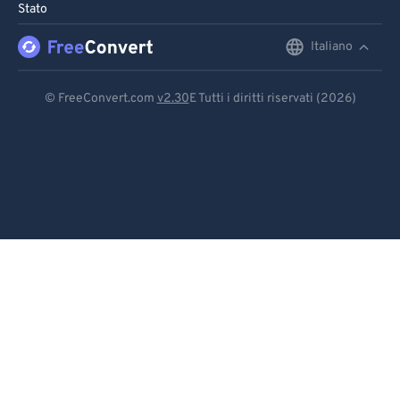
Stato
Italiano
English
Deutsch
© FreeConvert.com
v2.30
E Tutti i diritti riservati (2026)
Español
Français
Português
Italiano
Dutch
日本語
简体中文
繁體中文