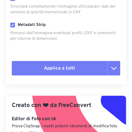
Orientare correttamente l'immagine utilizzando i dati del
sensore di gravità memorizzati in EXIF
Metadati Strip
Rimuovi dall'immagine eventuali profili, EXIF ​​e commenti
per ridurne le dimensioni
Applica a tutti
Reimposta tutte le opzioni
Applica da preimpostazione
Creato con
❤️
da
FreeConvert
Salva come predefinito
Editor di Foto con IA
Prova ClipSnap, i nostri potenti strumenti di modifica foto