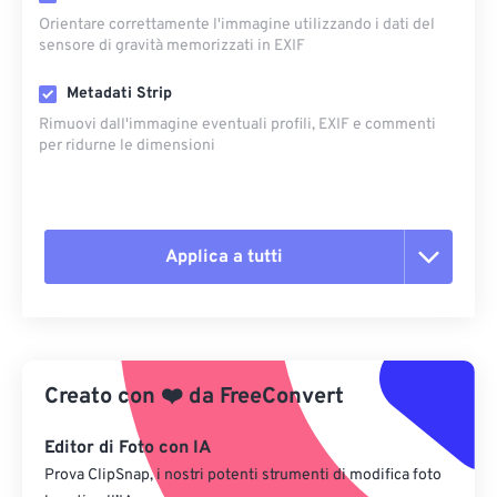
Orientare correttamente l'immagine utilizzando i dati del
sensore di gravità memorizzati in EXIF
Metadati Strip
Rimuovi dall'immagine eventuali profili, EXIF ​​e commenti
per ridurne le dimensioni
Applica a tutti
Reimposta tutte le opzioni
Applica da preimpostazione
Creato con
❤️
da
FreeConvert
Salva come predefinito
Editor di Foto con IA
Prova ClipSnap, i nostri potenti strumenti di modifica foto