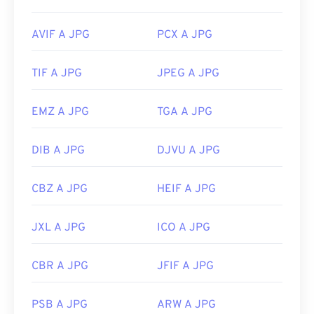
Utilizza il nostro
Selettore colori
per scegliere i
AVIF A JPG
PCX A JPG
colori dalle immagini
TIF A JPG
JPEG A JPG
EMZ A JPG
TGA A JPG
DIB A JPG
DJVU A JPG
CBZ A JPG
HEIF A JPG
JXL A JPG
ICO A JPG
CBR A JPG
JFIF A JPG
PSB A JPG
ARW A JPG