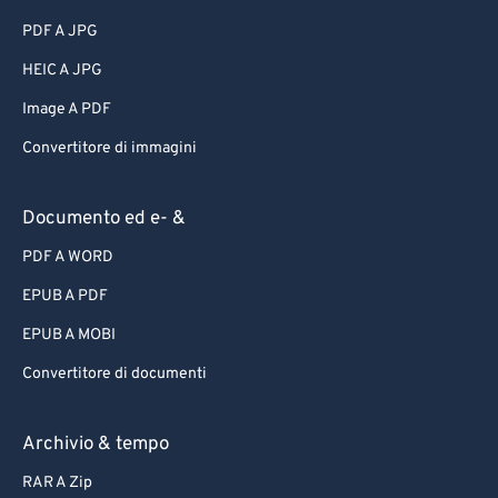
PDF A JPG
HEIC A JPG
Image A PDF
Convertitore di immagini
Documento ed e- &
PDF A WORD
EPUB A PDF
EPUB A MOBI
Convertitore di documenti
Archivio & tempo
RAR A Zip