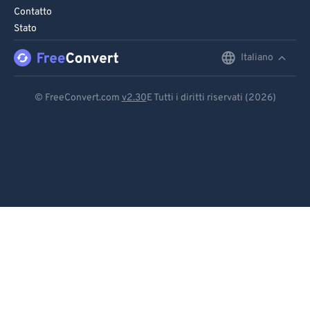
Contatto
Stato
Italiano
English
Deutsch
© FreeConvert.com
v2.30
E Tutti i diritti riservati (2026)
Español
Français
Português
Italiano
Dutch
日本語
简体中文