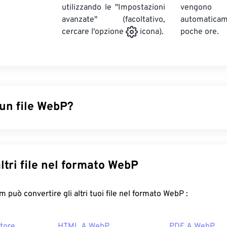
utilizzando le "Impostazioni
vengono
avanzate" (facoltativo,
automatic
poche ore.
cercare l'opzione
icona).
 un file WebP?
di file open source che utilizza
la compressione predittiva
per 
 per pagine web e applicazioni mobili. Le immagini WebP sono 
JPEG (JPG)
e
Portable Network Graphics (PNG)
, con una qualit
Converti altri file nel formato WebP
P si caricano rapidamente su pagine web e applicazioni mobil
re un file WebP?
FreeConvert.com può convertire gli altri tuoi file nel formato WebP :
redefinito per aprire WebP è
Google Chrome (Chrome)
, che fu
tore
HTML A WebP
PDF A WebP