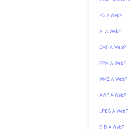
le piattaforme.
Oltre a Chrome,
PS A WebP
Visualizzatori g
PaintShop Pro
.
AI A WebP
assicurati di in
Sviluppato da:
EMF A WebP
Versione inizia
Link utili:
PPM A WebP
Articolo di Go
WMZ A WebP
Strumenti WebP
Utilizza il nost
AVIF A WebP
JPEG A WebP
DIB A WebP