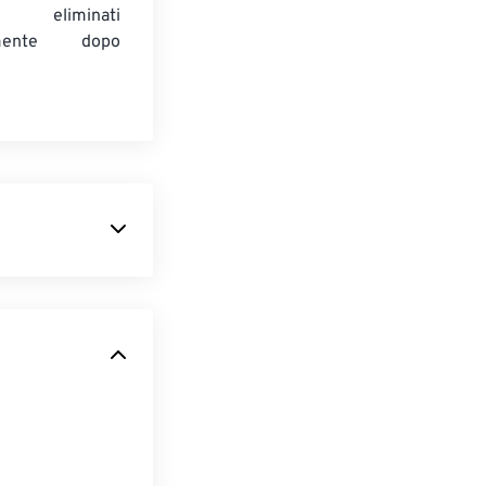
 eliminati
amente dopo
creare
fino al 30% più
à visiva simile.
i.
nziona su tutte