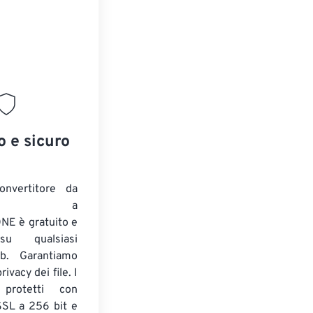
o e sicuro
onvertitore da
ENTE a
E è gratuito e
su qualsiasi
b. Garantiamo
ivacy dei file. I
 protetti con
 SSL a 256 bit e