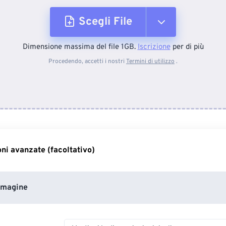
Scegli File
Dimensione massima del file 1GB.
Iscrizione
per di più
Dal dispositivo
Procedendo, accetti i nostri
Termini di utilizzo
.
Da Dropbox
Da Google Drive
ni avanzate (facoltativo)
Da OneDrive
mmagine
Dall'URL