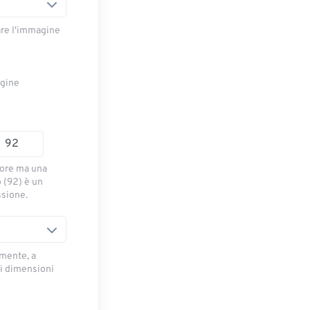
are l'immagine
agine
iore ma una
o (92) è un
ssione.
mente, a
di dimensioni