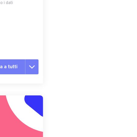
 i dati
e
a a tutti
te le opzioni
reimpostazione
redefinito