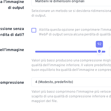
Mantieni le dimensioni originali
a l'immagine
di output
Selezionare un metodo se si desidera ridimension
di output.
ssione senza
Abilita questa opzione per comprimere l'imm
rdita di dati?
WebP di output senza alcuna perdita di qualità
92
dell'immagine
Valori più bassi producono una compressione migl
qualità dell'immagine inferiore. Il valore predefinit
buon equilibrio tra qualità dell'immagine e compre
4 (Modesto, predefinito)
 compressione
Valori più bassi comprimono l'immagine più veloce
scapito di una qualità di compressione inferiore e 
maggiori del file.