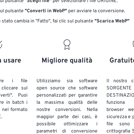
sul pulsante
"Scegli file"
per selezionare i file ORIGINE.
sul pulsante
"Converti in WebP"
per avviare la conversione.
stato cambia in "Fatto", fai clic sul pulsante
"Scarica WebP"
a usare
Migliore qualità
Gratuit
are i file
Utilizziamo sia software
Il nostro c
liccare sul
open source che software
SORG
verti". Puoi
personalizzati per garantire
DESTINAZION
ire in batch
i
la massima qualità delle
funziona 
E
nel formato
nostre conversioni. Nella
browser we
.
maggior parte dei casi, è
sicurezza e pr
possibile ottimizzare i
file sono
parametri di conversione
crittografia