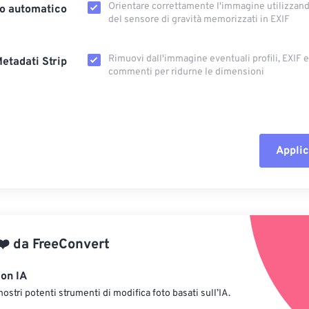
Orientare correttamente l'immagine utilizzando
o automatico
del sensore di gravità memorizzati in EXIF
Rimuovi dall'immagine eventuali profili, EXIF ​​
etadati Strip
commenti per ridurne le dimensioni
Applic
Reimposta tut
Applica da p
❤️
da
FreeConvert
Salva come p
con IA
nostri potenti strumenti di modifica foto basati sull’IA.