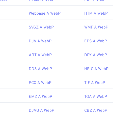
 I file WebP si aprono automaticamente anche su
GIMP
e
Micros
 tutti gli altri browser web supportano il formato WebP.
Webpage A WebP
HTM A WebP
ratuiti alternativi da provare sono
Pixelmator
e
Photopea
. Pro
 Prima di utilizzare
IrfanView
,
Windows Photo Viewer
e
Adobe 
SVGZ A WebP
WMF A WebP
stallare i plugin per l'apertura di WebP.
Google
DJV A WebP
EPS A WebP
le:
settembre 2010
ART A WebP
DPX A WebP
ogle Developer sulla compressione WebP
DDS A WebP
HEIC A WebP
 correlati:
ro
Selettore colori
per scegliere i colori dalle immagini WebP
PCX A WebP
TIF A WebP
EMZ A WebP
TGA A WebP
DJVU A WebP
CBZ A WebP