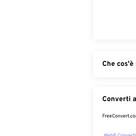
Che cos'è
WebP è un tipo 
immagini ideali
piccole dei file
Le immagini Web
Come apri
Il programma p
WebP Converti