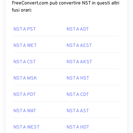
FreeConvert.com può convertire NST in questi altri
fusi orari:
NST A PST
NST A ADT
NST A WET
NST A AEST
NST A CST
NST A AKST
NST A MSK
NST A HST
NST A PDT
NST A CDT
NST A WAT
NST A AST
NST A WEST
NST A HDT