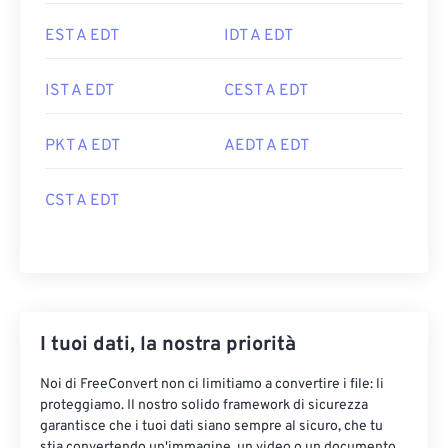
EST A EDT
IDT A EDT
IST A EDT
CEST A EDT
PKT A EDT
AEDT A EDT
CST A EDT
I tuoi dati, la nostra priorità
Noi di FreeConvert non ci limitiamo a convertire i file: li
proteggiamo. Il nostro solido framework di sicurezza
garantisce che i tuoi dati siano sempre al sicuro, che tu
stia convertendo un'immagine, un video o un documento.