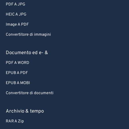
PDF A JPG
HEIC A JPG
Image A PDF
Convertitore di immagini
Documento ed e- &
PDF A WORD
EPUB A PDF
EPUB A MOBI
Convertitore di documenti
Archivio & tempo
RAR A Zip